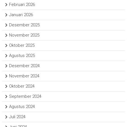
Februari 2026
Januari 2026
Desember 2025
November 2025
Oktober 2025
Agustus 2025
Desember 2024
November 2024
Oktober 2024
September 2024
Agustus 2024
Juli 2024
Juni 2024