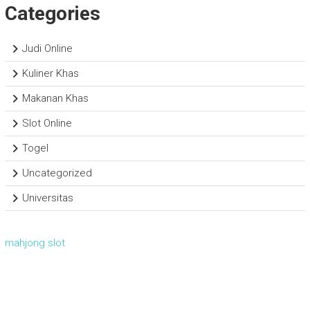
Categories
Judi Online
Kuliner Khas
Makanan Khas
Slot Online
Togel
Uncategorized
Universitas
mahjong slot