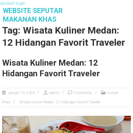
sbobet login
S
WEBSITE SEPUTAR
k
MAKANAN KHAS
i
Tag: Wisata Kuliner Medan:
p
t
12 Hidangan Favorit Traveler
o
c
o
Wisata Kuliner Medan: 12
n
t
Hidangan Favorit Traveler
e
n
t
Januari 13, 2026
admin
0 Komentar
Kuliner
Khas
Wisata Kuliner Medan: 12 Hidangan Favorit Traveler