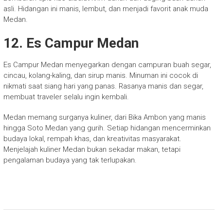
asli. Hidangan ini manis, lembut, dan menjadi favorit anak muda
Medan.
12. Es Campur Medan
Es Campur Medan menyegarkan dengan campuran buah segar,
cincau, kolang-kaling, dan sirup manis. Minuman ini cocok di
nikmati saat siang hari yang panas. Rasanya manis dan segar,
membuat traveler selalu ingin kembali.
Medan memang surganya kuliner, dari Bika Ambon yang manis
hingga Soto Medan yang gurih. Setiap hidangan mencerminkan
budaya lokal, rempah khas, dan kreativitas masyarakat.
Menjelajah kuliner Medan bukan sekadar makan, tetapi
pengalaman budaya yang tak terlupakan.