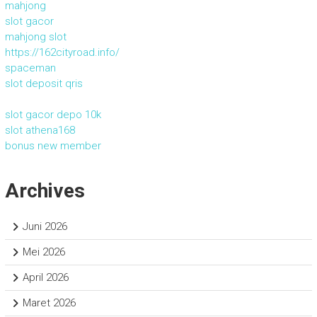
mahjong
slot gacor
mahjong slot
https://162cityroad.info/
spaceman
slot deposit qris
slot gacor depo 10k
slot athena168
bonus new member
Archives
Juni 2026
Mei 2026
April 2026
Maret 2026