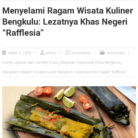
Menyelami Ragam Wisata Kuliner
Bengkulu: Lezatnya Khas Negeri
“Rafflesia”
Maret 3, 2026
admin
0 Komentar
Universitas
,
,
Kuliner Jalanan dan Cemilan Khas
Makanan Tradisional Khas Bengkulu
Menyelami Ragam Wisata Kuliner Bengkulu: Lezatnya Khas Negeri “Rafflesia”