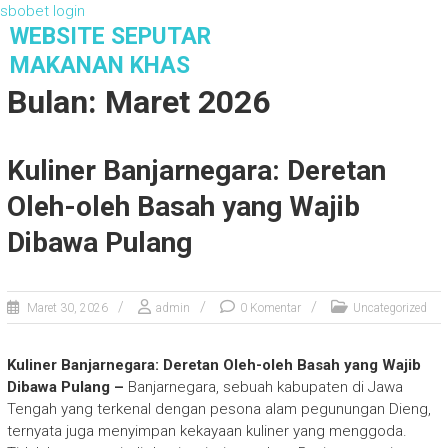
sbobet login
S
WEBSITE SEPUTAR
k
MAKANAN KHAS
i
Bulan: Maret 2026
p
t
o
Kuliner Banjarnegara: Deretan
c
o
Oleh-oleh Basah yang Wajib
n
t
Dibawa Pulang
e
n
t
Maret 30, 2026
admin
0 Komentar
Uncategorized
Kuliner Banjarnegara: Deretan Oleh-oleh Basah yang Wajib
Dibawa Pulang –
Banjarnegara, sebuah kabupaten di Jawa
Tengah yang terkenal dengan pesona alam pegunungan Dieng,
ternyata juga menyimpan kekayaan kuliner yang menggoda.