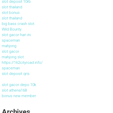
slot deposit 10rb
slot thailand
slot bonus
slot thailand
big bass crash slot
Wild Bounty
slot gacor hari ini
spaceman
mahjong
slot gacor
mahjong slot
https://162cityroad.info/
spaceman
slot deposit qris
slot gacor depo 10k
slot athena168
bonus new member
Archives