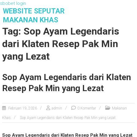
sbobet login
S
WEBSITE SEPUTAR
k
MAKANAN KHAS
i
Tag: Sop Ayam Legendaris
p
t
dari Klaten Resep Pak Min
o
c
yang Lezat
o
n
t
Sop Ayam Legendaris dari Klaten
e
n
Resep Pak Min yang Lezat
t
Februari 19, 2026
admin
0 Komentar
Makanan
Khas
Sop Ayam Legendaris dari Klaten Resep Pak Min yang Lezat
Sop Ayam Legendaris dari Klaten Resep Pak Min yang Lezat