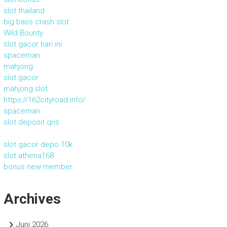
slot thailand
big bass crash slot
Wild Bounty
slot gacor hari ini
spaceman
mahjong
slot gacor
mahjong slot
https://162cityroad.info/
spaceman
slot deposit qris
slot gacor depo 10k
slot athena168
bonus new member
Archives
Juni 2026