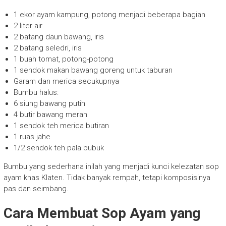
1 ekor ayam kampung, potong menjadi beberapa bagian
2 liter air
2 batang daun bawang, iris
2 batang seledri, iris
1 buah tomat, potong-potong
1 sendok makan bawang goreng untuk taburan
Garam dan merica secukupnya
Bumbu halus:
6 siung bawang putih
4 butir bawang merah
1 sendok teh merica butiran
1 ruas jahe
1/2 sendok teh pala bubuk
Bumbu yang sederhana inilah yang menjadi kunci kelezatan sop
ayam khas Klaten. Tidak banyak rempah, tetapi komposisinya
pas dan seimbang.
Cara Membuat Sop Ayam yang