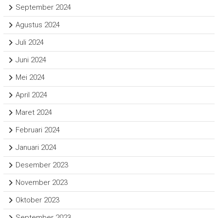
September 2024
Agustus 2024
Juli 2024
Juni 2024
Mei 2024
April 2024
Maret 2024
Februari 2024
Januari 2024
Desember 2023
November 2023
Oktober 2023
September 2023