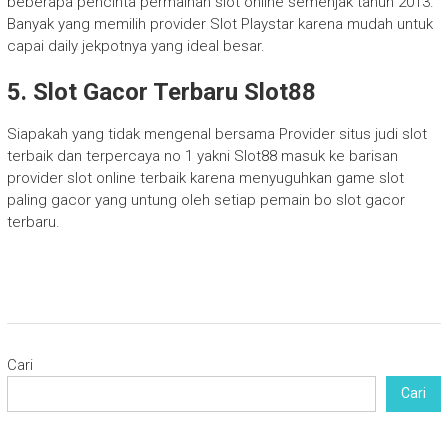
beberapa pencinta permainan slot online semenjak tahun 2013.
Banyak yang memilih provider Slot Playstar karena mudah untuk
capai daily jekpotnya yang ideal besar.
5. Slot Gacor Terbaru Slot88
Siapakah yang tidak mengenal bersama Provider situs judi slot
terbaik dan terpercaya no 1 yakni Slot88 masuk ke barisan
provider slot online terbaik karena menyuguhkan game slot
paling gacor yang untung oleh setiap pemain bo slot gacor
terbaru.
Cari
Cari