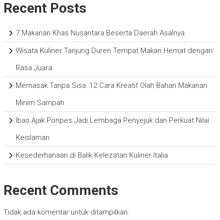
Recent Posts
7 Makanan Khas Nusantara Beserta Daerah Asalnya
Wisata Kuliner Tanjung Duren Tempat Makan Hemat dengan
Rasa Juara
Memasak Tanpa Sisa: 12 Cara Kreatif Olah Bahan Makanan
Minim Sampah
Ibas Ajak Ponpes Jadi Lembaga Penyejuk dan Perkuat Nilai
Keislaman
Kesederhanaan di Balik Kelezatan Kuliner Italia
Recent Comments
Tidak ada komentar untuk ditampilkan.