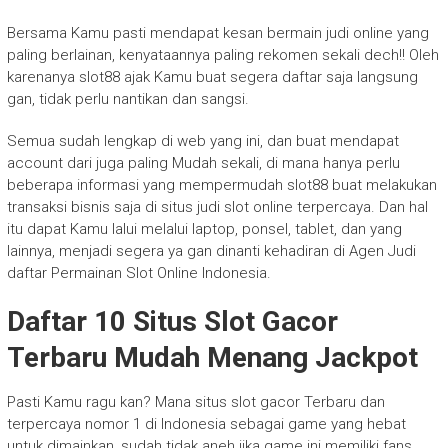
Bersama Kamu pasti mendapat kesan bermain judi online yang
paling berlainan, kenyataannya paling rekomen sekali dech!! Oleh
karenanya slot88 ajak Kamu buat segera daftar saja langsung
gan, tidak perlu nantikan dan sangsi.
Semua sudah lengkap di web yang ini, dan buat mendapat
account dari juga paling Mudah sekali, di mana hanya perlu
beberapa informasi yang mempermudah slot88 buat melakukan
transaksi bisnis saja di situs judi slot online terpercaya. Dan hal
itu dapat Kamu lalui melalui laptop, ponsel, tablet, dan yang
lainnya, menjadi segera ya gan dinanti kehadiran di Agen Judi
daftar Permainan Slot Online Indonesia.
Daftar 10 Situs Slot Gacor
Terbaru Mudah Menang Jackpot
Pasti Kamu ragu kan? Mana situs slot gacor Terbaru dan
terpercaya nomor 1 di Indonesia sebagai game yang hebat
untuk dimainkan, sudah tidak aneh jika game ini memiliki fans