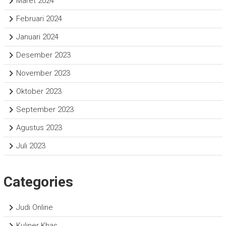
Maret 2024
Februari 2024
Januari 2024
Desember 2023
November 2023
Oktober 2023
September 2023
Agustus 2023
Juli 2023
Categories
Judi Online
Kuliner Khas