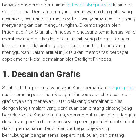
banyak penggemar permainan
gates of olympus slot
kasino di
seluruh dunia. Dengan tema yang penuh warna dan grafis yang
menawan, permainan ini menawarkan pengalaman bermain yang
menyenangkan dan menguntungkan. Dikembangkan oleh
Pragmatic Play, Starlight Princess mengusung tema fantasi yang
membawa pemain ke dalam dunia ajaib yang dipenuhi dengan
karakter menarik, simbol yang berkilau, dan fitur bonus yang
menggiurkan. Dalam artikel ini, kita akan membahas berbagai
aspek menarik dari permainan slot Starlight Princess.
1.
Desain dan Grafis
Salah satu hal pertama yang akan Anda perhatikan
mahjong slot
saat memulai permainan Starlight Princess adalah desain dan
grafisnya yang menawan. Latar belakang permainan dihiasi
dengan langit malam yang berkilauan dan bintang-bintang yang
berkelap-kelip. Karakter utama, seorang putri ajaib, hadir dengan
desain yang ceria dan ekspresi yang menggoda. Simbol-simbol
dalam permainan ini terdiri dari berbagai objek yang
berhubungan dengan tema, seperti hati, bulan, dan bintang,