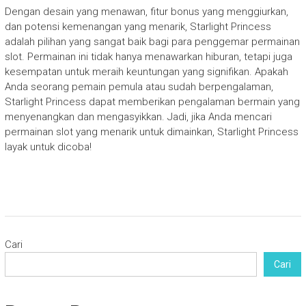
Dengan desain yang menawan, fitur bonus yang menggiurkan,
dan potensi kemenangan yang menarik, Starlight Princess
adalah pilihan yang sangat baik bagi para penggemar permainan
slot. Permainan ini tidak hanya menawarkan hiburan, tetapi juga
kesempatan untuk meraih keuntungan yang signifikan. Apakah
Anda seorang pemain pemula atau sudah berpengalaman,
Starlight Princess dapat memberikan pengalaman bermain yang
menyenangkan dan mengasyikkan. Jadi, jika Anda mencari
permainan slot yang menarik untuk dimainkan, Starlight Princess
layak untuk dicoba!
Cari
Cari