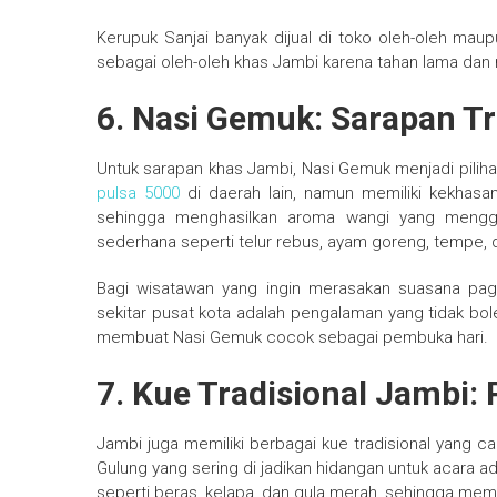
Kerupuk Sanjai banyak dijual di toko oleh-oleh maup
sebagai oleh-oleh khas Jambi karena tahan lama da
6. Nasi Gemuk: Sarapan Tr
Untuk sarapan khas Jambi, Nasi Gemuk menjadi pilihan
pulsa 5000
di daerah lain, namun memiliki kekhas
sehingga menghasilkan aroma wangi yang menggu
sederhana seperti telur rebus, ayam goreng, tempe, 
Bagi wisatawan yang ingin merasakan suasana pagi
sekitar pusat kota adalah pengalaman yang tidak bol
membuat Nasi Gemuk cocok sebagai pembuka hari.
7. Kue Tradisional Jambi
Jambi juga memiliki berbagai kue tradisional yang ca
Gulung yang sering di jadikan hidangan untuk acara ad
seperti beras, kelapa, dan gula merah, sehingga me