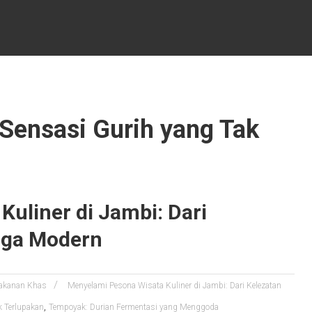
 Sensasi Gurih yang Tak
uliner di Jambi: Dari
ngga Modern
akanan Khas
Menyelami Pesona Wisata Kuliner di Jambi: Dari Kelezatan
,
k Terlupakan
Tempoyak: Durian Fermentasi yang Menggoda