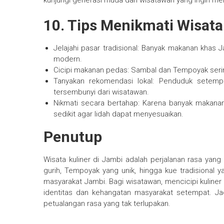
kunjungi generasi muda dan wisatawan yang ingin m
10. Tips Menikmati Wisata
Jelajahi pasar tradisional: Banyak makanan khas J
modern.
Cicipi makanan pedas: Sambal dan Tempoyak serin
Tanyakan rekomendasi lokal: Penduduk setemp
tersembunyi dari wisatawan.
Nikmati secara bertahap: Karena banyak makana
sedikit agar lidah dapat menyesuaikan.
Penutup
Wisata kuliner di Jambi adalah perjalanan rasa yang 
gurih, Tempoyak yang unik, hingga kue tradisional 
masyarakat Jambi. Bagi wisatawan, mencicipi kuliner 
identitas dan kehangatan masyarakat setempat. Jad
petualangan rasa yang tak terlupakan.