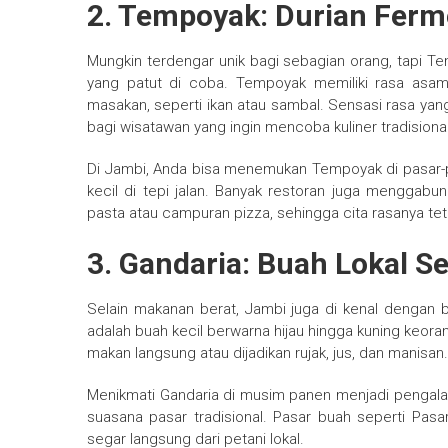
2. Tempoyak: Durian Fer
Mungkin terdengar unik bagi sebagian orang, tapi T
yang patut di coba. Tempoyak memiliki rasa asa
masakan, seperti ikan atau sambal. Sensasi rasa yan
bagi wisatawan yang ingin mencoba kuliner tradisional
Di Jambi, Anda bisa menemukan Tempoyak di pasar-p
kecil di tepi jalan. Banyak restoran juga mengga
pasta atau campuran pizza, sehingga cita rasanya tet
3. Gandaria: Buah Lokal S
Selain makanan berat, Jambi juga di kenal dengan b
adalah buah kecil berwarna hijau hingga kuning keora
makan langsung atau dijadikan rujak, jus, dan manisan.
Menikmati Gandaria di musim panen menjadi pengala
suasana pasar tradisional. Pasar buah seperti Pas
segar langsung dari petani lokal.