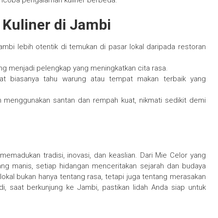
encoba pengalaman kuliner berbeda.
 Kuliner di Jambi
ambi lebih otentik di temukan di pasar lokal daripada restoran
g menjadi pelengkap yang meningkatkan cita rasa.
at biasanya tahu warung atau tempat makan terbaik yang
n menggunakan santan dan rempah kuat, nikmati sedikit demi
memadukan tradisi, inovasi, dan keaslian. Dari Mie Celor yang
yang manis, setiap hidangan menceritakan sejarah dan budaya
lokal bukan hanya tentang rasa, tetapi juga tentang merasakan
i, saat berkunjung ke Jambi, pastikan lidah Anda siap untuk