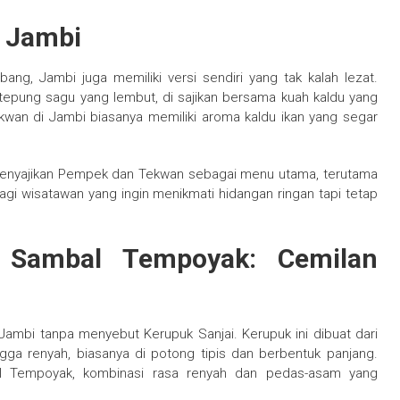
a Jambi
ng, Jambi juga memiliki versi sendiri yang tak kalah lezat.
 tepung sagu yang lembut, di sajikan bersama kuah kaldu yang
kwan di Jambi biasanya memiliki aroma kaldu ikan yang segar
g menyajikan Pempek dan Tekwan sebagai menu utama, terutama
gi wisatawan yang ingin menikmati hidangan ringan tapi tetap
 Sambal Tempoyak: Cemilan
 Jambi tanpa menyebut Kerupuk Sanjai. Kerupuk ini dibuat dari
gga renyah, biasanya di potong tipis dan berbentuk panjang.
al Tempoyak, kombinasi rasa renyah dan pedas-asam yang