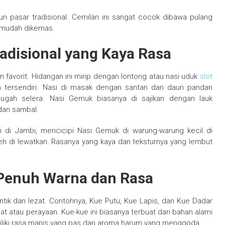
un pasar tradisional. Cemilan ini sangat cocok dibawa pulang
n mudah dikemas.
adisional yang Kaya Rasa
 favorit. Hidangan ini mirip dengan lontong atau nasi uduk
slot
an tersendiri. Nasi di masak dengan santan dan daun pandan
gah selera. Nasi Gemuk biasanya di sajikan dengan lauk
dan sambal.
 di Jambi, mencicipi Nasi Gemuk di warung-warung kecil di
eh di lewatkan. Rasanya yang kaya dan teksturnya yang lembut
: Penuh Warna dan Rasa
ntik dan lezat. Contohnya, Kue Putu, Kue Lapis, dan Kue Dadar
at atau perayaan. Kue-kue ini biasanya terbuat dari bahan alami
miliki rasa manis yang pas dan aroma harum yang menggoda.