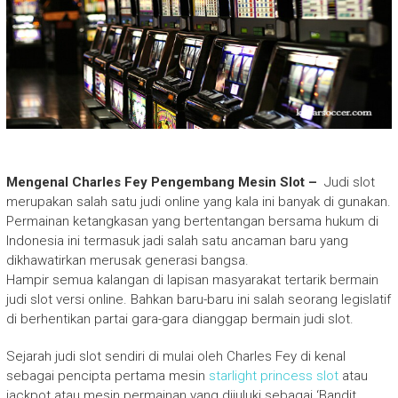
Mengenal Charles Fey Pengembang Mesin Slot –
Judi slot
merupakan salah satu judi online yang kala ini banyak di gunakan.
Permainan ketangkasan yang bertentangan bersama hukum di
Indonesia ini termasuk jadi salah satu ancaman baru yang
dikhawatirkan merusak generasi bangsa.
Hampir semua kalangan di lapisan masyarakat tertarik bermain
judi slot versi online. Bahkan baru-baru ini salah seorang legislatif
di berhentikan partai gara-gara dianggap bermain judi slot.
Sejarah judi slot sendiri di mulai oleh Charles Fey di kenal
sebagai pencipta pertama mesin
starlight princess slot
atau
jackpot atau mesin permainan yang dijuluki sebagai ‘Bandit