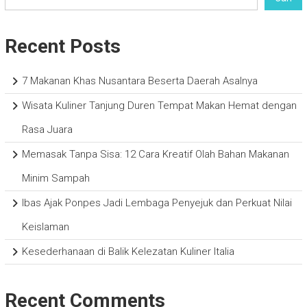
Recent Posts
7 Makanan Khas Nusantara Beserta Daerah Asalnya
Wisata Kuliner Tanjung Duren Tempat Makan Hemat dengan
Rasa Juara
Memasak Tanpa Sisa: 12 Cara Kreatif Olah Bahan Makanan
Minim Sampah
Ibas Ajak Ponpes Jadi Lembaga Penyejuk dan Perkuat Nilai
Keislaman
Kesederhanaan di Balik Kelezatan Kuliner Italia
Recent Comments