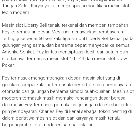
Tangan Satu’. Karyanya itu menginspirasi modifikasi mesin slot
lebih modern.
Mesin slot Liberty Bell terlalu terkenal dan memberi tambahan
Fey keberhasilan besar. Mesin ini menawarkan pembayaran
tertinggi sebesar 50 sen kala tiga simbol Liberty Bell keluar pada
gulungan yang sama, dan bersama cepat menyebar ke semua
Amerika Serikat. Fey lantas menciptakan lebih dari satu mesin
slot lainnya, termasuk mesin slot 4-11-44 dan mesin slot Draw
Poker.
Fey termasuk mengembangkan desain mesin slot yang di
gunakan sampai kala ini, termasuk mesin bersama pembayaran
otomatis dan gulungan bersama simbol buah-buahan. Mesin slot
moderen termasuk masih memakai rancangan dasar berasal
dari mesin Fey, termasuk pemakaian gulungan dan simbol untuk
pilih pembayaran. Charles Fey di kenal sebagai tokoh penting di
dalam peristiwa mesin slot dan dan karyanya masih terlalu
berpengaruh di era moderen sampai kala ini.