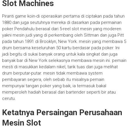
Slot Machines
Piranti game koin-di operasikan pertama di ciptakan pada tahun
1880 dan juga seutuhnya mereka di dasarkan pada permainan
poker Pendahulu berasal dari 5-reel slot mesin yang moderen
yakni mesin judi yang di perkembang oleh Sittman dan juga Pitt
pada tahun 1891 di Brooklyn, New York. mesin yang membawa 5
drum bersama keseluruhan 50 kartu berdasar pada poker. Ini
jadi begitu di sukai banyak orang untuk kala singkat dan juga
banyak bar di New York selekasnya membawa mesin ini. pemain
mesti di masukkan kedalam nikel, tarik tuas dan juga melihat
drum berputar-putar. mesin tidak membawa system
pembayaran segera, oleh sebab itu misalnya pemain
mempunyai tangan poker yang baik, ia termasuk bakal
memperoleh hadiah berasal dari bartender seperti bir atau
cerutu.
Ketatnya Persaingan Perusahaan
Mesin Slot