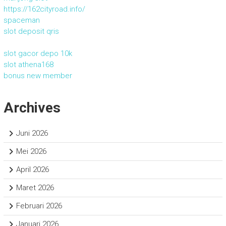
https://162cityroad.info/
spaceman
slot deposit qris
slot gacor depo 10k
slot athena168
bonus new member
Archives
Juni 2026
Mei 2026
April 2026
Maret 2026
Februari 2026
Januari 2026