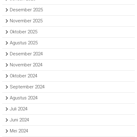
Desember 2025
November 2025
Oktober 2025
Agustus 2025
Desember 2024
November 2024
Oktober 2024
September 2024
Agustus 2024
Juli 2024
Juni 2024
Mei 2024