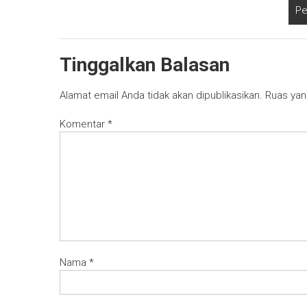
Pe
Tinggalkan Balasan
Alamat email Anda tidak akan dipublikasikan.
Ruas yan
Komentar
*
Nama
*