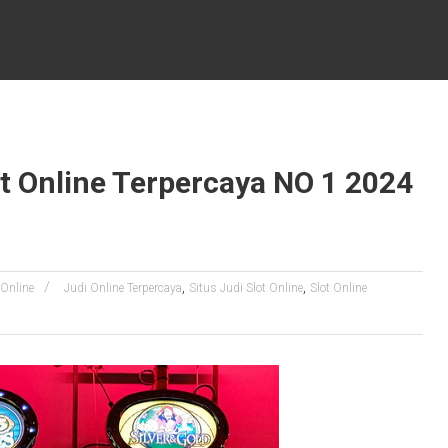
t Online Terpercaya NO 1 2024
,
,
 Online
Judi Online Terpercaya
Situs Judi Slot Online
Slot Online