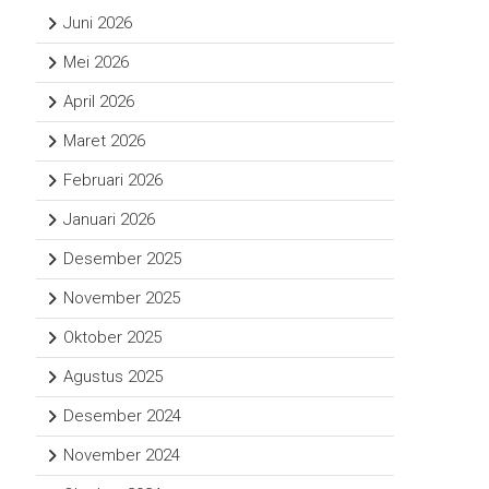
Juni 2026
Mei 2026
April 2026
Maret 2026
Februari 2026
Januari 2026
Desember 2025
November 2025
Oktober 2025
Agustus 2025
Desember 2024
November 2024