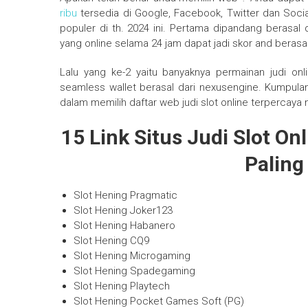
ribu
tersedia di Google, Facebook, Twitter dan Social
populer di th. 2024 ini. Pertama dipandang berasal d
yang online selama 24 jam dapat jadi skor and berasal 
Lalu yang ke-2 yaitu banyaknya permainan judi onl
seamless wallet berasal dari nexusengine. Kumpul
dalam memilih daftar web judi slot online terpercaya 
15 Link Situs Judi Slot On
Paling
Slot Hening Pragmatic
Slot Hening Joker123
Slot Hening Habanero
Slot Hening CQ9
Slot Hening Microgaming
Slot Hening Spadegaming
Slot Hening Playtech
Slot Hening Pocket Games Soft (PG)