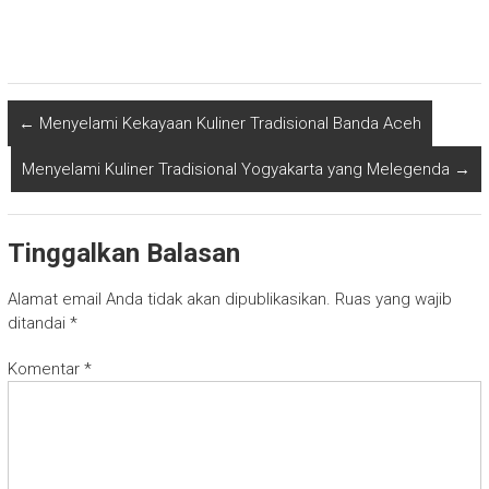
←
Menyelami Kekayaan Kuliner Tradisional Banda Aceh
Menyelami Kuliner Tradisional Yogyakarta yang Melegenda
→
Tinggalkan Balasan
Alamat email Anda tidak akan dipublikasikan.
Ruas yang wajib
ditandai
*
Komentar
*