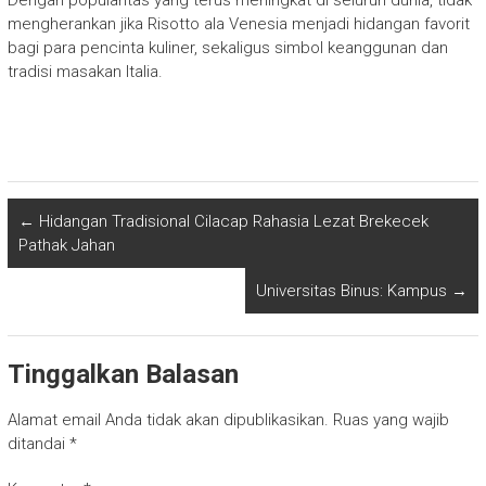
mengherankan jika Risotto ala Venesia menjadi hidangan favorit
bagi para pencinta kuliner, sekaligus simbol keanggunan dan
tradisi masakan Italia.
←
Hidangan Tradisional Cilacap Rahasia Lezat Brekecek
Pathak Jahan
Universitas Binus: Kampus
→
Tinggalkan Balasan
Alamat email Anda tidak akan dipublikasikan.
Ruas yang wajib
ditandai
*