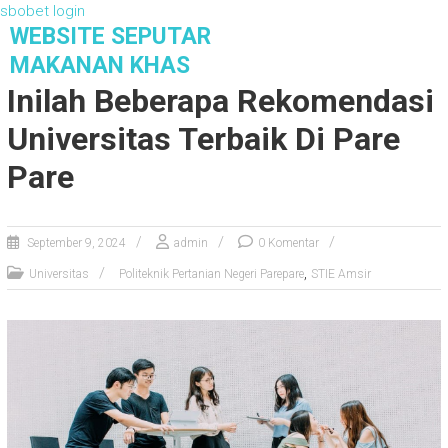
sbobet login
S
WEBSITE SEPUTAR
k
MAKANAN KHAS
i
Inilah Beberapa Rekomendasi
p
t
Universitas Terbaik Di Pare
o
c
Pare
o
n
t
September 9, 2024
admin
0 Komentar
e
,
n
Universitas
Politeknik Pertanian Negeri Parepare
STIE Amsir
t