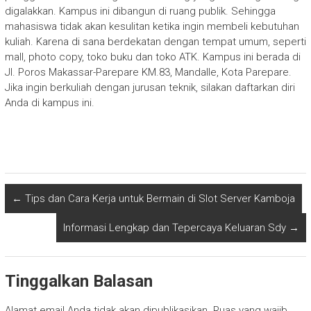
digalakkan. Kampus ini dibangun di ruang publik. Sehingga
mahasiswa tidak akan kesulitan ketika ingin membeli kebutuhan
kuliah. Karena di sana berdekatan dengan tempat umum, seperti
mall, photo copy, toko buku dan toko ATK. Kampus ini berada di
Jl. Poros Makassar-Parepare KM.83, Mandalle, Kota Parepare.
Jika ingin berkuliah dengan jurusan teknik, silakan daftarkan diri
Anda di kampus ini.
←
Tips dan Cara Kerja untuk Bermain di Slot Server Kamboja
Informasi Lengkap dan Tepercaya Keluaran Sdy
→
Tinggalkan Balasan
Alamat email Anda tidak akan dipublikasikan.
Ruas yang wajib