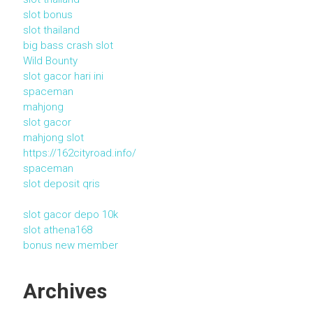
slot bonus
slot thailand
big bass crash slot
Wild Bounty
slot gacor hari ini
spaceman
mahjong
slot gacor
mahjong slot
https://162cityroad.info/
spaceman
slot deposit qris
slot gacor depo 10k
slot athena168
bonus new member
Archives