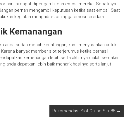
or hari ini dapat dipengaruhi dari emosi mereka. Sebaiknya
angan pernah mengambil keputusan ketika saat emosi. Saat
elakukan kegiatan menghibur sehingga emosi teredam.
arik Kemanangan
jika anda sudah meraih keuntungan, kami menyarankan untuk
 Karena banyak member slot terjerumus ketika berhasil
dapatkan kemenangan lebih serta akhirnya malah semakin
 anda dapatkan lebih baik menarik hasilnya serta lanjut
Rekomendasi Slot Online Slot88
→