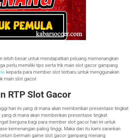
ngin lebih besar untuk mendapatkan peluang memenangkan
 perlu memiliki tips serta trik main slot gacor gampang
ete
kepada para member slot terbaru untuk menggunakan
ik main slot gacor:
n RTP Slot Gacor
nggi hari ini yang di mana akan memberikan presentase tingkat
 ini yang di mana akan memberikan presentase tingkat
angat berguna bagi para member slot gacor hari ini untuk
se kemenangan paling tinggi. Maka dari itu kami sarankan
 sebelum bermain game slot gacor gampang menang.