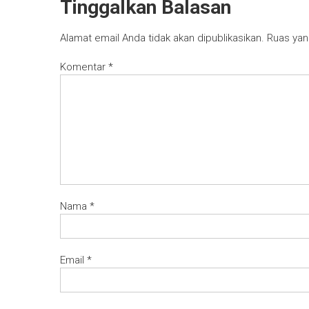
Tinggalkan Balasan
Alamat email Anda tidak akan dipublikasikan.
Ruas yan
Komentar
*
Nama
*
Email
*