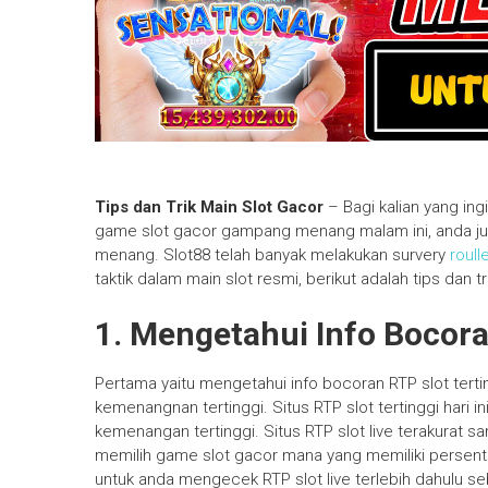
Tips dan Trik Main Slot Gacor
– Bagi kalian yang i
game slot gacor gampang menang malam ini, anda juga
menang. Slot88 telah banyak melakukan survery
roull
taktik dalam main slot resmi, berikut adalah tips dan tr
1. Mengetahui Info Bocora
Pertama yaitu mengetahui info bocoran RTP slot terti
kemenangnan tertinggi. Situs RTP slot tertinggi hari
kemenangan tertinggi. Situs RTP slot live terakurat s
memilih game slot gacor mana yang memiliki persenta
untuk anda mengecek RTP slot live terlebih dahulu