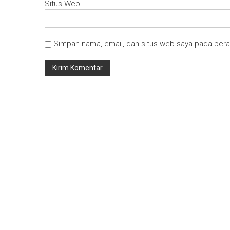
Situs Web
Simpan nama, email, dan situs web saya pada pera