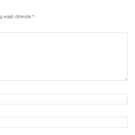
g wajib ditandai
*