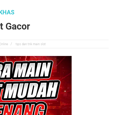
 KHAS
ot Gacor
Online
tips dan trik main slot