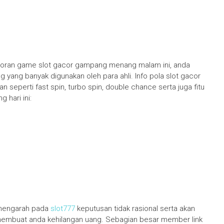
coran game slot gacor gampang menang malam ini, anda
ang banyak digunakan oleh para ahli. Info pola slot gacor
an seperti fast spin, turbo spin, double chance serta juga fitu
 hari ini:
 mengarah pada
slot777
keputusan tidak rasional serta akan
membuat anda kehilangan uang. Sebagian besar member link