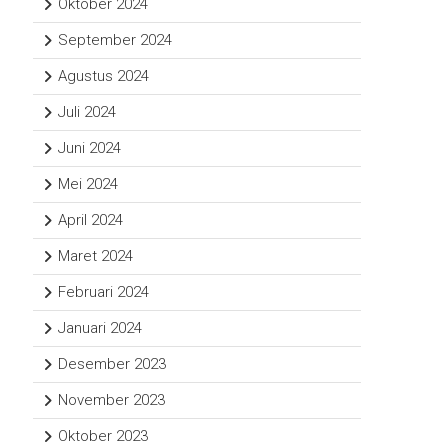
Oktober 2024
September 2024
Agustus 2024
Juli 2024
Juni 2024
Mei 2024
April 2024
Maret 2024
Februari 2024
Januari 2024
Desember 2023
November 2023
Oktober 2023