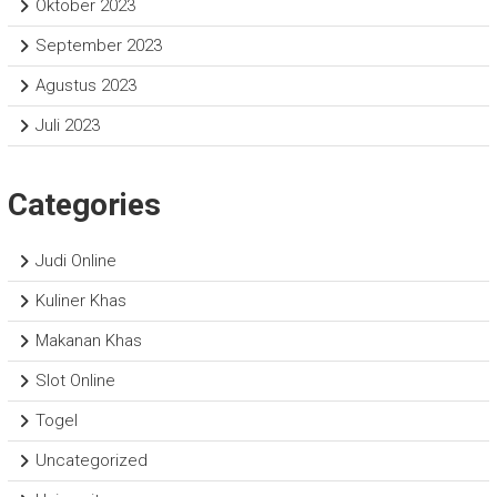
Oktober 2023
September 2023
Agustus 2023
Juli 2023
Categories
Judi Online
Kuliner Khas
Makanan Khas
Slot Online
Togel
Uncategorized