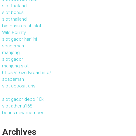
slot thailand
slot bonus
slot thailand
big bass crash slot
Wild Bounty
slot gacor hari ini
spaceman
mahjong
slot gacor
mahjong slot
https://162cityroad.info/
spaceman
slot deposit qris
slot gacor depo 10k
slot athena168
bonus new member
Archives