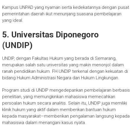
Kampus UNPAD yang nyaman serta kedekatannya dengan pusat
pemerintahan daerah ikut menunjang suasana pembelajaran
yang ideal.
5. Universitas Diponegoro
(UNDIP)
UNDIP, dengan Fakultas Hukum yang berada di Semarang,
merupakan salah satu universitas yang makin menonjol dalam
ranah pendidikan hukum. FH UNDIP terkenal dengan kekuatan di
bidang Hukum Administrasi Negara dan Hukum Lingkungan.
Program studi di UNDIP mengedepankan pembelajaran berbasis
penelitian, yang memungkinkan mahasiswa memecahkan
persoalan hukum secara analitis. Selain itu, UNDIP juga memiliki
klinik hukum yang aktif dalam memberikan bantuan hukum
kepada masyarakat—memberikan pengalaman langsung kepada
mahasiswa dalam menangani kasus nyata.