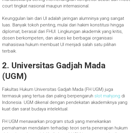
court tingkat nasional maupun internasional.
Keunggulan lain dari UI adalah jaringan alumninya yang sangat
luas. Banyak tokoh penting, mulai dari hakim konstitusi hingga
diplomat, berasal dari FHUI. Lingkungan akademik yang kritis,
dosen berkompeten, dan akses ke berbagai organisasi
mahasiswa hukum membuat UI menjadi salah satu pilihan
terbaik.
2. Universitas Gadjah Mada
(UGM)
Fakultas Hukum Universitas Gadjah Mada (FH UGM) juga
termasuk yang tertua dan paling berpengaruh
slot mahjong
di
Indonesia. UGM dikenal dengan pendekatan akademiknya yang
kuat dan sarat budaya intelektual.
FH UGM menawarkan program studi yang menekankan
pemahaman mendalam terhadap teori serta penerapan hukum