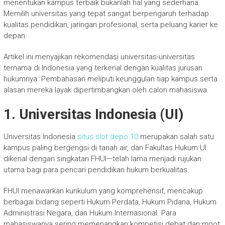
menentukan kampus terbaik bukanlah hal yang sederhana.
Memilih universitas yang tepat sangat berpengaruh terhadap
kualitas pendidikan, jaringan profesional, serta peluang karier ke
depan.
Artikel ini menyajikan rekomendasi universitas-universitas
ternama di Indonesia yang terkenal dengan kualitas jurusan
hukumnya. Pembahasan meliputi keunggulan tiap kampus serta
alasan mereka layak dipertimbangkan oleh calon mahasiswa.
1. Universitas Indonesia (UI)
Universitas Indonesia
situs slot depo 10
merupakan salah satu
kampus paling bergengsi di tanah air, dan Fakultas Hukum UI
dikenal dengan singkatan FHUI—telah lama menjadi rujukan
utama bagi para pencari pendidikan hukum berkualitas.
FHUI menawarkan kurikulum yang komprehensif, mencakup
berbagai bidang seperti Hukum Perdata, Hukum Pidana, Hukum
Administrasi Negara, dan Hukum Internasional. Para
mahasiswanya sering memenangkan kompetisi debat dan moot