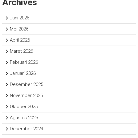
Archives
Juni 2026
Mei 2026
April 2026
Maret 2026
Februari 2026
Januari 2026
Desember 2025
November 2025
Oktober 2025
Agustus 2025
Desember 2024