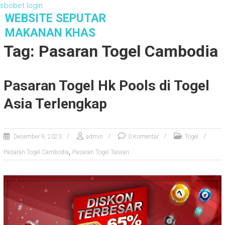
sbobet login
S
WEBSITE SEPUTAR
k
MAKANAN KHAS
i
Tag: Pasaran Togel Cambodia
p
t
o
Pasaran Togel Hk Pools di Togel
c
o
Asia Terlengkap
n
t
e
n
Desember 9, 2023
admin
0 Komentar
Togel
t
,
Pasaran Togel Cambodia
Pasaran Togel Taiwan