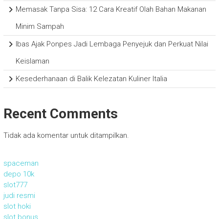
Memasak Tanpa Sisa: 12 Cara Kreatif Olah Bahan Makanan
Minim Sampah
Ibas Ajak Ponpes Jadi Lembaga Penyejuk dan Perkuat Nilai
Keislaman
Kesederhanaan di Balik Kelezatan Kuliner Italia
Recent Comments
Tidak ada komentar untuk ditampilkan.
spaceman
depo 10k
slot777
judi resmi
slot hoki
slot bonus