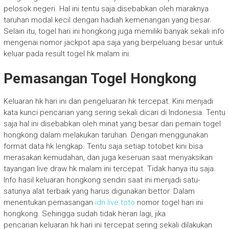
pelosok negeri. Hal ini tentu saja disebabkan oleh maraknya
taruhan modal kecil dengan hadiah kemenangan yang besar.
Selain itu, togel hari ini hongkong juga memiliki banyak sekali info
mengenai nomor jackpot apa saja yang berpeluang besar untuk
keluar pada result togel hk malam ini.
Pemasangan Togel Hongkong
Keluaran hk hari ini dan pengeluaran hk tercepat. Kini menjadi
kata kunci pencarian yang sering sekali dicari di Indonesia. Tentu
saja hal ini disebabkan oleh minat yang besar dari pemain togel
hongkong dalam melakukan taruhan. Dengan menggunakan
format data hk lengkap. Tentu saja setiap totobet kini bisa
merasakan kemudahan, dan juga keseruan saat menyaksikan
tayangan live draw hk malam ini tercepat. Tidak hanya itu saja.
Info hasil keluaran hongkong sendiri saat ini menjadi satu-
satunya alat terbaik yang harus digunakan bettor. Dalam
menentukan pemasangan
idn live toto
nomor togel hari ini
hongkong. Sehingga sudah tidak heran lagi, jika
pencarian keluaran hk hari ini tercepat sering sekali dilakukan