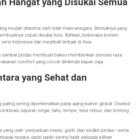
ah Hangat yang Disukai Semua
ling mudah diterima oleh lidah mancanegara. Bentuknya yang
mbuatnya cepat disukai turis. Bahkan, beberapa konten
ersi Indonesia dari meatball terbaik di Asia.
gga sambal pedas membuat bakso memberikan sensasi rasa
makanan comfort yang cocok dinikmati kapan saja.
ntara yang Sehat dan
paling sering diperkenalkan pada ajang kuliner global. Disebut
mbinasi sayuran segar, tahu, tempe, telur rebus, dan lontong
a yang unik—perpaduan manis, gurih, dan sedikit pedas—serta
agai negara, gado-gado sering hadir sebagai pilihan