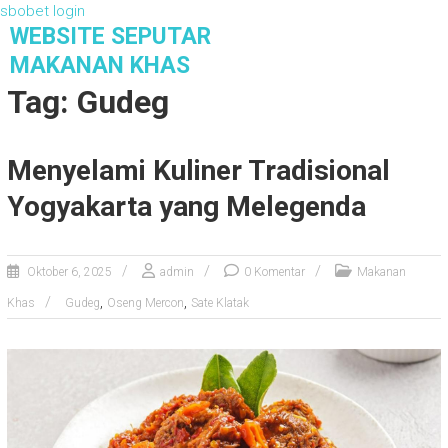
sbobet login
S
WEBSITE SEPUTAR
k
MAKANAN KHAS
i
Tag: Gudeg
p
t
o
Menyelami Kuliner Tradisional
c
o
Yogyakarta yang Melegenda
n
t
e
n
Oktober 6, 2025
admin
0 Komentar
Makanan
t
,
,
Khas
Gudeg
Oseng Mercon
Sate Klatak