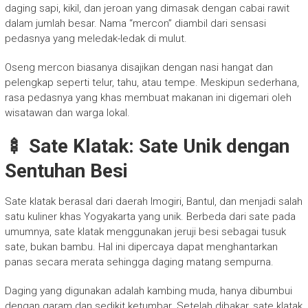
daging sapi, kikil, dan jeroan yang dimasak dengan cabai rawit
dalam jumlah besar. Nama “mercon” diambil dari sensasi
pedasnya yang meledak-ledak di mulut.
Oseng mercon biasanya disajikan dengan nasi hangat dan
pelengkap seperti telur, tahu, atau tempe. Meskipun sederhana,
rasa pedasnya yang khas membuat makanan ini digemari oleh
wisatawan dan warga lokal.
🍢 Sate Klatak: Sate Unik dengan
Sentuhan Besi
Sate klatak berasal dari daerah Imogiri, Bantul, dan menjadi salah
satu kuliner khas Yogyakarta yang unik. Berbeda dari sate pada
umumnya, sate klatak menggunakan jeruji besi sebagai tusuk
sate, bukan bambu. Hal ini dipercaya dapat menghantarkan
panas secara merata sehingga daging matang sempurna.
Daging yang digunakan adalah kambing muda, hanya dibumbui
dengan garam dan sedikit ketumbar. Setelah dibakar, sate klatak