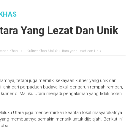
 KHAS
tara Yang Lezat Dan Unik
anan Khas
Kuliner Khas Maluku Utara yang Lezat dan Unik
amnya, tetapi juga memiliki kekayaan kuliner yang unik dan
 lahir dari perpaduan budaya lokal, pengaruh rempah-rempah,
ta kuliner di Maluku Utara menjadi pengalaman yang tidak boleh
Maluku Utara juga mencerminkan kearifan lokal masyarakatnya.
i yang membuatnya semakin menarik untuk dijelajahi. Berikut ini
coba.