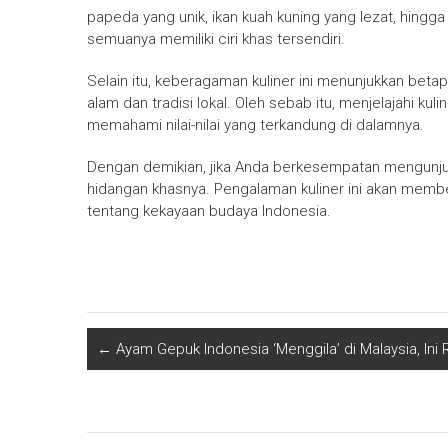
papeda yang unik, ikan kuah kuning yang lezat, hingg
semuanya memiliki ciri khas tersendiri.
Selain itu, keberagaman kuliner ini menunjukkan beta
alam dan tradisi lokal. Oleh sebab itu, menjelajahi kul
memahami nilai-nilai yang terkandung di dalamnya.
Dengan demikian, jika Anda berkesempatan mengunjun
hidangan khasnya. Pengalaman kuliner ini akan me
tentang kekayaan budaya Indonesia.
←
Ayam Gepuk Indonesia ‘Menggila’ di Malaysia, Ini 