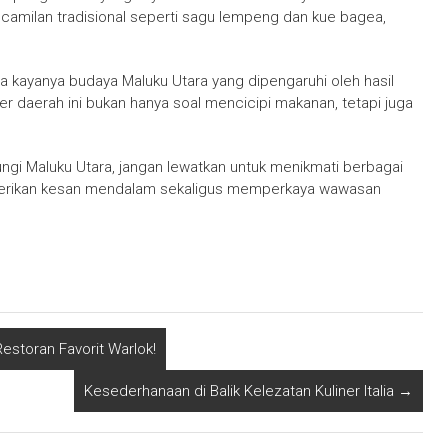
a camilan tradisional seperti sagu lempeng dan kue bagea,
pa kayanya budaya Maluku Utara yang dipengaruhi oleh hasil
iner daerah ini bukan hanya soal mencicipi makanan, tetapi juga
gi Maluku Utara, jangan lewatkan untuk menikmati berbagai
mberikan kesan mendalam sekaligus memperkaya wawasan
Restoran Favorit Warlok!
Kesederhanaan di Balik Kelezatan Kuliner Italia
→